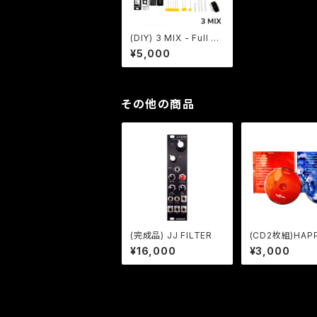
(DIY) 3 MIX - Full DI
Yキット
¥5,000
その他の商品
(完成品) JJ FILTER
(CD2枚組)HAPP
TH WHAT YOU
¥16,000
¥3,000
E TO BE UNH
WITH (Red/Blu