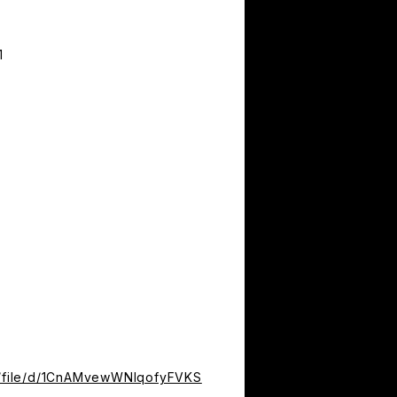
1
om/file/d/1CnAMvewWNIqofyFVKS