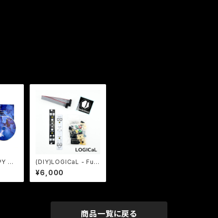
Y WI
(DIY)LOGICaL - Full
 HAV
DIYキット
¥6,000
APPY
e)
商品一覧に戻る