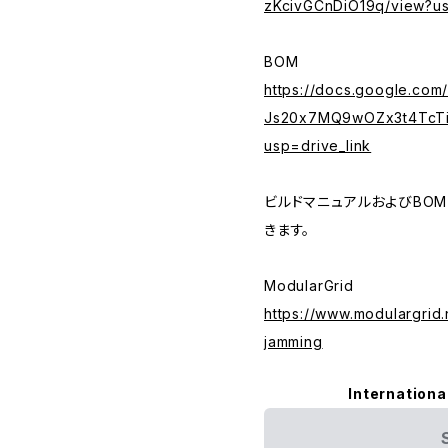
zKcivGCnDiO19q/view?u
BOM
https://docs.google.co
Js20x7MQ9wOZx3t4TcTi
usp=drive_link
ビルドマニュアルおよびBO
きます。
ModularGrid
https://www.modulargrid
jamming
Internationa