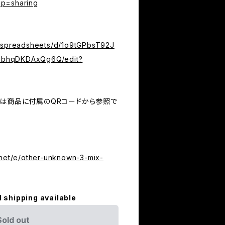
sp=sharing
m/spreadsheets/d/1o9tGPbsT92J
bhqDKDAxQg6Q/edit?
Mは商品に付属のQRコードから参照で
.net/e/other-unknown-3-mix-
l shipping available
Sold out