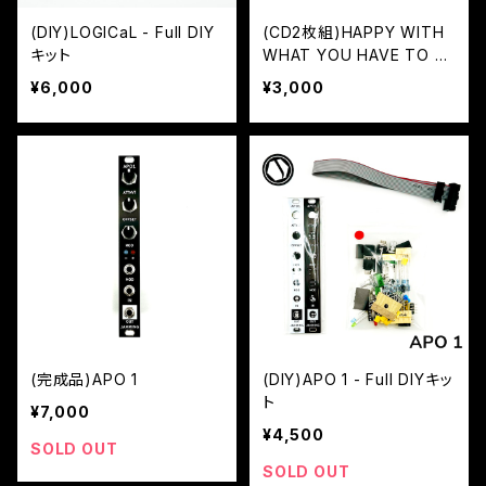
(DIY)LOGICaL - Full DIY
(CD2枚組)HAPPY WITH
キット
WHAT YOU HAVE TO BE
UNHAPPY WITH (Red/Bl
¥6,000
¥3,000
ue)
(完成品)APO 1
(DIY)APO 1 - Full DIYキッ
ト
¥7,000
¥4,500
SOLD OUT
SOLD OUT